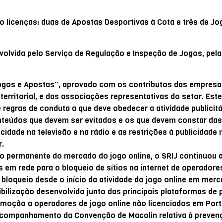
 licenças: duas de Apostas Desportivas à Cota e três de Jo
volvida pelo Serviço de Regulação e Inspeção de Jogos, pela
Jogos e Apostas”, aprovado com os contributos das empresa
territorial, e das associações representativas do setor. Est
 regras de conduta a que deve obedecer a atividade publicitá
teúdos que devem ser evitados e os que devem constar das
cidade na televisão e na rádio e as restrições à publicidade 
r.
lo permanente do mercado do jogo online, o SRIJ continuou 
 em rede para o bloqueio de sítios na internet de operadores
a bloqueio desde o início da atividade do jogo online em mer
ilização desenvolvido junto das principais plataformas de p
omoção a operadores de jogo online não licenciados em Port
e Acompanhamento da Convenção de Macolin relativa à preven