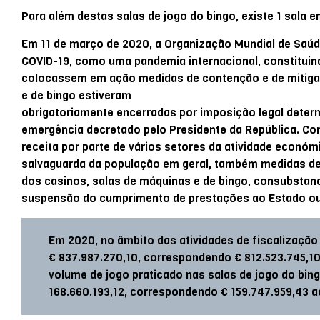
Para além destas salas de jogo do bingo, existe 1 sala 
Em 11 de março de 2020, a Organização Mundial de Saúd
COVID-19, como uma pandemia internacional, constitui
colocassem em ação medidas de contenção e de mitigaçã
e de bingo estiveram
obrigatoriamente encerradas por imposição legal deter
emergência decretado pelo Presidente da República. Co
receita por parte de vários setores da atividade econó
salvaguarda da população em geral, também medidas de
dos casinos, salas de máquinas e de bingo, consubstan
suspensão do cumprimento de prestações ao Estado ou 
Em 2020, no âmbito das atividades de fiscalização
€ 837.987.270,10, correspondendo € 812.523.745,10
volume de jogo praticado nas salas de jogo do bing
168.660.193,12, correspondendo € 159.747.959,43 ao