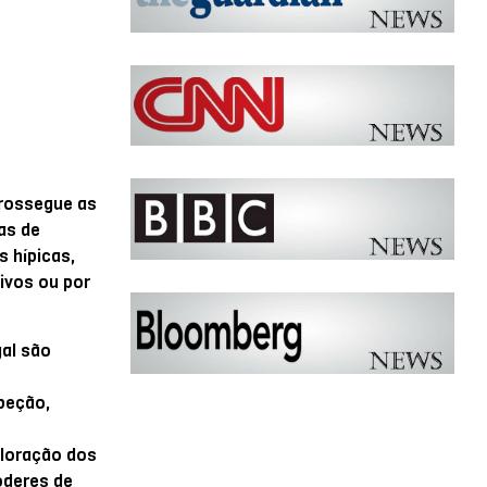
prossegue as
as de
s hípicas,
tivos ou por
gal são
speção,
ploração dos
oderes de