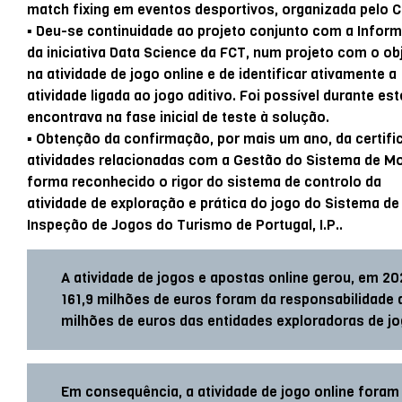
match fixing em eventos desportivos, organizada pelo 
▪ Deu-se continuidade ao projeto conjunto com a Infor
da iniciativa Data Science da FCT, num projeto com o obje
na atividade de jogo online e de identificar ativamente a
atividade ligada ao jogo aditivo. Foi possível durante es
encontrava na fase inicial de teste à solução.
▪ Obtenção da confirmação, por mais um ano, da certifi
atividades relacionadas com a Gestão do Sistema de Mon
forma reconhecido o rigor do sistema de controlo da
atividade de exploração e prática do jogo do Sistema d
Inspeção de Jogos do Turismo de Portugal, I.P..
A atividade de jogos e apostas online gerou, em 20
161,9 milhões de euros foram da responsabilidade 
milhões de euros das entidades exploradoras de jo
Em consequência, a atividade de jogo online foram 