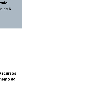
brado
e de 6
 Recursos
amento da