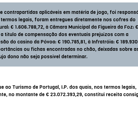
e contrapartidas aplicáveis em matéria de jogo, foi respons
os termos legais, foram entregues diretamente nos cofres do
ral: € 1.606.788,72, à Câmara Municipal da Figueira da Foz: 
 a título de compensação dos eventuais prejuízos com a
ão do casino da Póvoa: € 190.785,81, à Infratróia: € 189.930
importâncias ou fichas encontradas no chão, deixadas sobre a
jo dono não seja possível determinar.
e ao Turismo de Portugal, I.P. dos quais, nos termos legais, 
nte, no montante de € 23.072.393,29, constitui receita consi