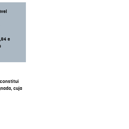
ável
€
,84 e
s
constitui
gnada, cuja