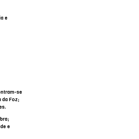
ia e
contram-se
a da Foz;
es.
bra;
ade e