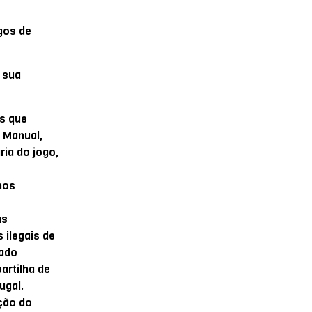
gos de
 sua
s que
e Manual,
ria do jogo,
nos
as
 ilegais de
cado
artilha de
ugal.
ção do