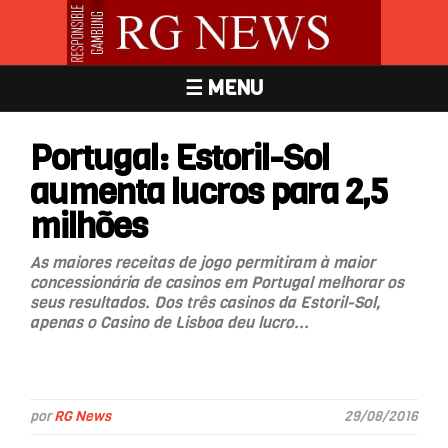
☰ MENU
Portugal: Estoril-Sol
aumenta lucros para 2,5
milhões
As maiores receitas de jogo permitiram à maior
concessionária de casinos em Portugal melhorar os
seus resultados. Dos três casinos da Estoril-Sol,
apenas o Casino de Lisboa deu lucro...
por
RG News
29/08/2016