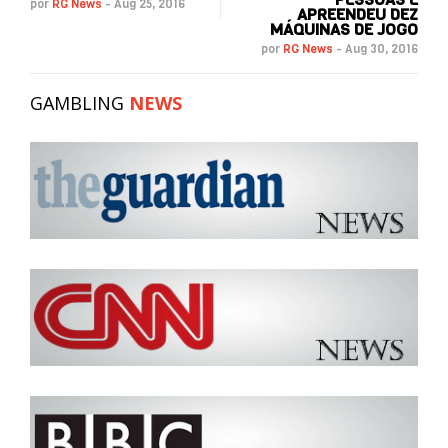
por
RG News
-
Aug 25, 2016
APREENDEU DEZ
MÁQUINAS DE JOGO
por
RG News
-
Aug 30, 2016
GAMBLING
NEWS