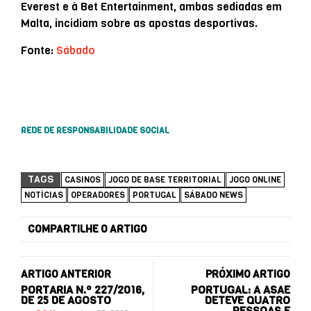
Everest e à Bet Entertainment, ambas sediadas em
Malta, incidiam sobre as apostas desportivas.
Fonte:
Sábado
REDE DE RESPONSABILIDADE SOCIAL
TAGS
CASINOS
JOGO DE BASE TERRITORIAL
JOGO ONLINE
NOTÍCIAS
OPERADORES
PORTUGAL
SÁBADO NEWS
COMPARTILHE O ARTIGO
ARTIGO ANTERIOR
PRÓXIMO ARTIGO
PORTARIA N.º 227/2016,
PORTUGAL: A ASAE
DE 25 DE AGOSTO
DETEVE QUATRO
PESSOAS E