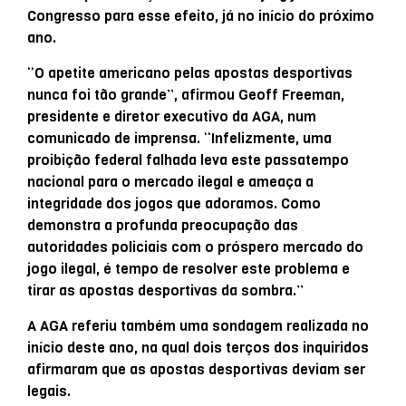
Congresso para esse efeito, já no início do próximo
ano.
“O apetite americano pelas apostas desportivas
nunca foi tão grande”, afirmou Geoff Freeman,
presidente e diretor executivo da AGA, num
comunicado de imprensa. “Infelizmente, uma
proibição federal falhada leva este passatempo
nacional para o mercado ilegal e ameaça a
integridade dos jogos que adoramos. Como
demonstra a profunda preocupação das
autoridades policiais com o próspero mercado do
jogo ilegal, é tempo de resolver este problema e
tirar as apostas desportivas da sombra.”
A AGA referiu também uma sondagem realizada no
início deste ano, na qual dois terços dos inquiridos
afirmaram que as apostas desportivas deviam ser
legais.