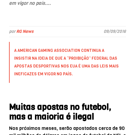
em vigor no país....
por
RG News
09/09/2016
A AMERICAN GAMING ASSOCIATION CONTINUA A
INSISTIR NA IDEIA DE QUE A “PROIBIÇÃO” FEDERAL DAS
APOSTAS DESPORTIVAS NOS EUA É UMA DAS LEIS MAIS
INEFICAZES EM VIGOR NO PAÍS.
Muitas apostas no futebol,
mas a maioria é ilegal
Nos próximos meses, serão apostados cerca de 90