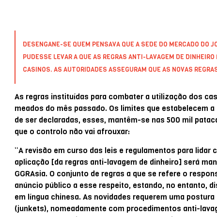
DESENGANE-SE QUEM PENSAVA QUE A SEDE DO MERCADO DO JO
PUDESSE LEVAR A QUE AS REGRAS ANTI-LAVAGEM DE DINHEIRO
CASINOS. AS AUTORIDADES ASSEGURAM QUE AS NOVAS REGRAS 
As regras instituídas para combater a utilização dos c
meados do mês passado. Os limites que estabelecem a 
de ser declaradas, esses, mantêm-se nas 500 mil patac
que o controlo não vai afrouxar:
“A revisão em curso das leis e regulamentos para lidar 
aplicação [da regras anti-lavagem de dinheiro] será ma
GGRAsia. O conjunto de regras a que se refere o respons
anúncio público a esse respeito, estando, no entanto, d
em língua chinesa. As novidades requerem uma postura 
(junkets), nomeadamente com procedimentos anti-lavag