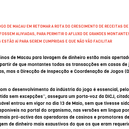
GO DE MACAU EM RETOMAR A ROTA DO CRESCIMENTO DE RECEITAS DE
 FOSSEM ALIVIADAS, PARA PERMITIR O AFLUXO DE GRANDES MONTANTE
ESTÃO AÍ PARA SEREM CUMPRIDAS E QUE NÃO VÃO FACILITAR
asinos de Macau para lavagem de dinheiro estão mais aperta
partir de que montantes todas as transacções em casas de
as, mas a Direcção de Inspecção e Coordenação de Jogos (D
com o desenvolvimento da indústria do jogo é essencial, pelo
ntida sem excepções”, assegura um porta-voz da DICJ, citado
ável entrou em vigor no dia 13 de Maio, sem que tivesse sid
isponíveis no portal do organismo, nas versões em língua po
mais pró-activa das operadoras de casinos e promotores de
em de dinheiro mais exaustivos do que os que eram requer