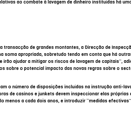
lativas ao combate à lavagem de dinheiro instituídas há um
 da transacção de grandes montantes, a Direcção de Inspecç
a soma apropriada, sobretudo tendo em conta que há outr
 irão ajudar a mitigar os riscos de lavagem de capitais”, ad
s sobre o potencial impacto das novas regras sobre o sect
cam o número de disposições incluídas na instrução anti-la
ras de casinos e junkets devem inspeccionar elas próprias 
lo menos a cada dois anos, e introduzir “medidas efectivas