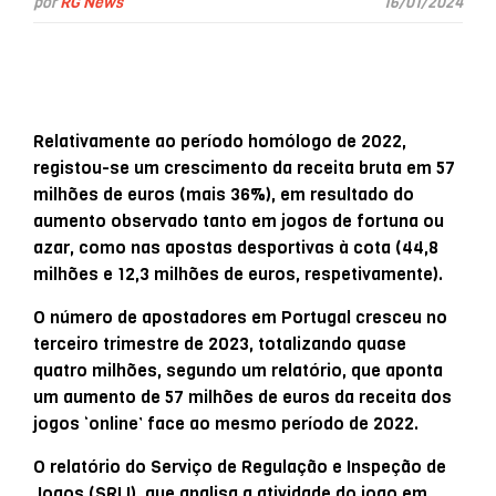
por
RG News
16/01/2024
Relativamente ao período homólogo de 2022,
registou-se um crescimento da receita bruta em 57
milhões de euros (mais 36%), em resultado do
aumento observado tanto em jogos de fortuna ou
azar, como nas apostas desportivas à cota (44,8
milhões e 12,3 milhões de euros, respetivamente).
O número de apostadores em Portugal cresceu no
terceiro trimestre de 2023, totalizando quase
quatro milhões, segundo um relatório, que aponta
um aumento de 57 milhões de euros da receita dos
jogos ‘online’ face ao mesmo período de 2022.
O relatório do Serviço de Regulação e Inspeção de
Jogos (SRIJ), que analisa a atividade do jogo em