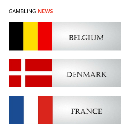
GAMBLING
NEWS