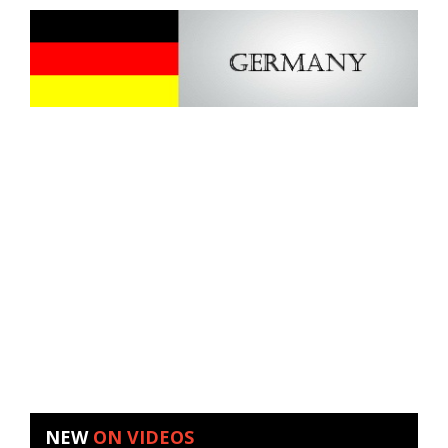
NEW
ON
VIDEOS