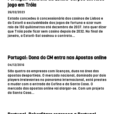
jogo em Tróia
26/02/2023
Estado concedeu à concessionária dos casinos de Lisboa e
do Estoril a exclusividade dos jogos de fortuna e azar num
raio de 150 quilómetros até dezembro de 2037. Isto quer dizer
que Tróia pode ficar sem casino depois de 2032. No final de
janeiro, a Estoril-Sol assinou o contrato...
Portugal: Dona do CM entra nas Apostas online
04/12/2016
São quatro as empresas com licenças, duas na área das
apostas desportivas. O mercado nacional, dominado por dois
players irrelevantes no panorama internacional, está prestes
a mudar com a entrada da Cofina e da Santa Casa. O
mercado das apostas online vai alargar-se. Com um projeto
da Santa Casa...