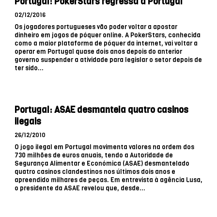
Portugal: PokerStars regressa a Portugal
02/12/2016
Os jogadores portugueses vão poder voltar a apostar
dinheiro em jogos de póquer online. A PokerStars, conhecida
como a maior plataforma de póquer da internet, vai voltar a
operar em Portugal quase dois anos depois do anterior
governo suspender a atividade para legislar o setor depois de
ter sido...
Portugal: ASAE desmantela quatro casinos
ilegais
26/12/2010
O jogo ilegal em Portugal movimenta valores na ordem dos
730 milhões de euros anuais, tendo a Autoridade de
Segurança Alimentar e Económica (ASAE) desmantelado
quatro casinos clandestinos nos últimos dois anos e
apreendido milhares de peças. Em entrevista à agência Lusa,
o presidente da ASAE revelou que, desde...