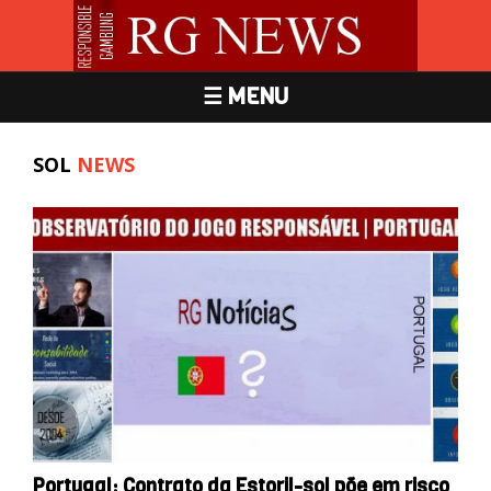
☰ MENU
SOL
NEWS
Portugal: Contrato da Estoril-sol põe em risco