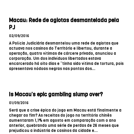
Macau: Rede de agiotas desmantelada pela
PJ
02/09/2016
A Polícia Judiciária desmantelou uma rede de agiotas que
actuava nos casinos do Território e libertou, durante a
operação, quatro vítimas de cárcere privado, anunciou a
corporação. Um dos indivíduos libertados estava
encarcerado há oito dias e “tinha sido vítima de tortura, pois
apresentava nódoas negras nas pontas dos...
Is Macau’s epic gambling slump over?
01/09/2016
Será que a crise épica do jogo em Macau está finalmente a
chegar ao fim? As receitas do jogo no território chinês
aumentaram 1,1% em agosto em comparação com o ano
anterior, quebrando uma série de perdas de 26 meses que
prejudicou a indústria de casinos da cidade e...