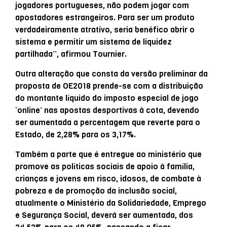
jogadores portugueses, não podem jogar com
apostadores estrangeiros. Para ser um produto
verdadeiramente atrativo, seria benéfico abrir o
sistema e permitir um sistema de liquidez
partilhada”, afirmou Tournier.
Outra alteração que consta da versão preliminar da
proposta de OE2018 prende-se com a distribuição
do montante líquido do imposto especial de jogo
‘online’ nas apostas desportivas à cota, devendo
ser aumentada a percentagem que reverte para o
Estado, de 2,28% para os 3,17%.
Também a parte que é entregue ao ministério que
promove as políticas sociais de apoio à família,
crianças e jovens em risco, idosos, de combate à
pobreza e de promoção da inclusão social,
atualmente o Ministério da Solidariedade, Emprego
e Segurança Social, deverá ser aumentada, dos