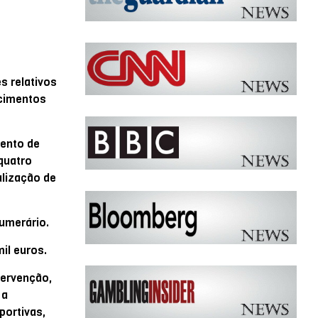
s relativos
ecimentos
mento de
quatro
alização de
umerário.
il euros.
tervenção,
 a
portivas,