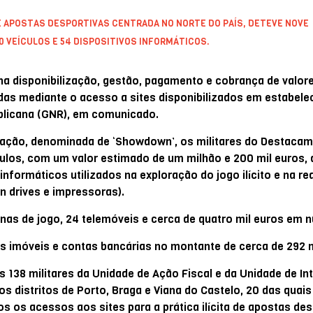
 APOSTAS DESPORTIVAS CENTRADA NO NORTE DO PAÍS, DETEVE NOVE
0 VEÍCULOS E 54 DISPOSITIVOS INFORMÁTICOS.
na disponibilização, gestão, pagamento e cobrança de valore
das mediante o acesso a sites disponibilizados em estabel
ublicana (GNR), em comunicado.
ração, denominada de ‘Showdown’, os militares do Destaca
ulos, com um valor estimado de um milhão e 200 mil euros, 
informáticos utilizados na exploração do jogo ilícito e na re
n drives e impressoras).
s de jogo, 24 telemóveis e cerca de quatro mil euros em n
ns imóveis e contas bancárias no montante de cerca de 292 m
138 militares da Unidade de Ação Fiscal e da Unidade de In
s distritos de Porto, Braga e Viana do Castelo, 20 das quais
 os acessos aos sites para a prática ilícita de apostas des