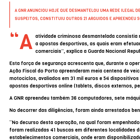
A
GNR
ANUNCIOU HOJE QUE DESMANTELOU UMA REDE ILEGAL DE
SUSPEITOS, CONSTITUIU OUTROS 21 ARGUIDOS E APREENDEU 5
“A
atividade criminosa desmantelada consistia 
a apostas desportivas, as quais eram efetua
comerciais”, explica a Guarda Nacional Rep
Esta força de segurança acrescenta que, durante a ope
Ação Fiscal do Porto apreenderam meia centena de veíc
motociclos, avaliados em 31 mil euros e 54 dispositivos 
apostas desportivas online (tablets, discos externos, pe
A GNR apreendeu também 36 computadores, sete máquina
No decorrer das diligências, foram ainda arrestados be
“No decurso desta operação, na qual foram empenhados 
foram realizadas 41 buscas em diferentes localidades do
estabelecimentos comerciais, onde eram disponibilizados