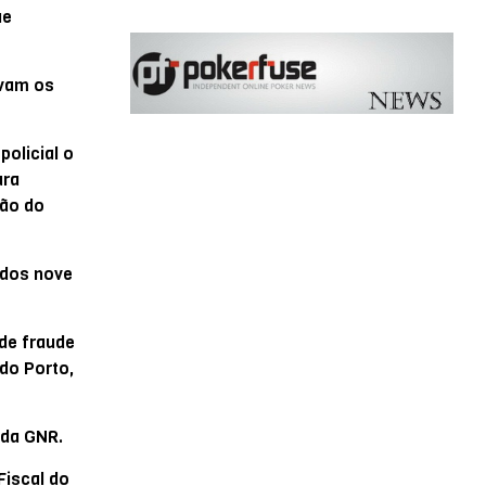
ue
avam os
olicial o
ara
ção do
ados nove
 de fraude
 do Porto,
 da GNR.
Fiscal do