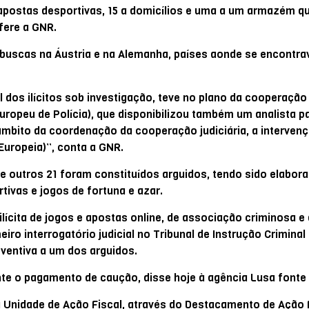
 apostas desportivas, 15 a domicílios e uma a um armazém q
efere a GNR.
 buscas na Áustria e na Alemanha, países aonde se encontr
os ilícitos sob investigação, teve no plano da cooperação p
uropeu de Polícia), que disponibilizou também um analista p
 âmbito da coordenação da cooperação judiciária, a interven
uropeia)”, conta a GNR.
e outros 21 foram constituídos arguidos, tendo sido elabor
rtivas e jogos de fortuna e azar.
ilícita de jogos e apostas online, de associação criminosa e
eiro interrogatório judicial no Tribunal de Instrução Criminal
eventiva a um dos arguidos.
nte o pagamento de caução, disse hoje à agência Lusa fonte
a Unidade de Ação Fiscal, através do Destacamento de Ação 