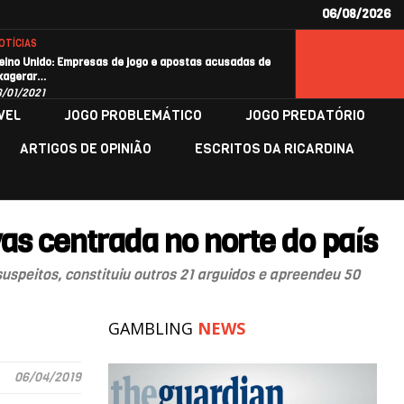
06/08/2026
OTÍCIAS
eino Unido: Empresas de jogo e apostas acusadas de
xagerar…
8/01/2021
VEL
JOGO PROBLEMÁTICO
JOGO PREDATÓRIO
ARTIGOS DE OPINIÃO
ESCRITOS DA RICARDINA
as centrada no norte do país
uspeitos, constituiu outros 21 arguidos e apreendeu 50
GAMBLING
NEWS
06/04/2019