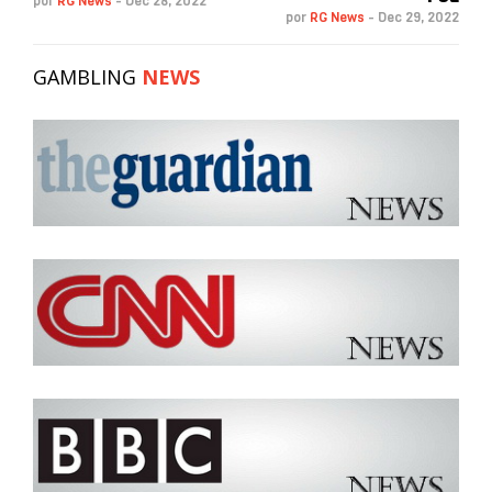
por
RG News
-
Dec 28, 2022
por
RG News
-
Dec 29, 2022
GAMBLING
NEWS