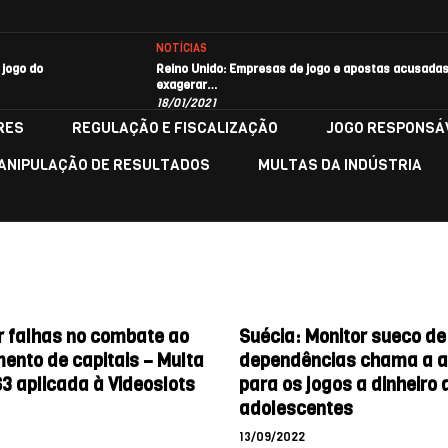
NOTÍCIAS
 jogo do
Reino Unido: Empresas de jogo e apostas acusadas
exagerar…
18/01/2021
RES
REGULAÇÃO E FISCALIZAÇÃO
JOGO RESPONSÁ
ANIPULAÇÃO DE RESULTADOS
MULTAS DA INDÚSTRIA
r falhas no combate ao
Suécia: Monitor sueco de
nto de capitais – Multa
dependências chama a 
63 aplicada à Videoslots
para os jogos a dinheiro 
adolescentes
13/09/2022