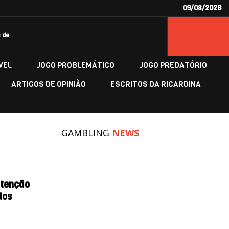
09/08/2026
 de
VEL
JOGO PROBLEMÁTICO
JOGO PREDATÓRIO
ARTIGOS DE OPINIÃO
ESCRITOS DA RICARDINA
GAMBLING
NEWS
atenção
dos