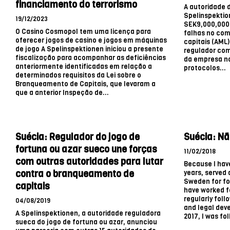
financiamento do terrorismo
A autoridade 
Spelinspektio
19/12/2023
SEK9,000,000 
O Casino Cosmopol tem uma licença para
falhas no co
oferecer jogos de casino e jogos em máquinas
capitais (AML
de jogo A Spelinspektionen iniciou a presente
regulador com
fiscalização para acompanhar as deficiências
da empresa no
anteriormente identificadas em relação a
protocolos...
determinados requisitos da Lei sobre o
Branqueamento de Capitais, que levaram a
que a anterior Inspeção de...
Suécia: Regulador do jogo de
Suécia: N
fortuna ou azar sueco une forças
11/02/2018
com outras autoridades para lutar
Because I have
contra o branqueamento de
years, served
Sweden for fo
capitais
have worked fo
regularly fol
04/08/2019
and legal deve
A Spelinspektionen, a autoridade reguladora
2017, I was fo
sueca do jogo de fortuna ou azar, anunciou