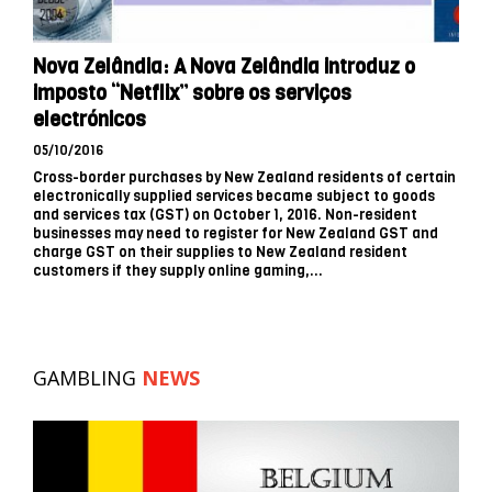
Nova Zelândia: A Nova Zelândia introduz o
imposto “Netflix” sobre os serviços
electrónicos
05/10/2016
Cross-border purchases by New Zealand residents of certain
electronically supplied services became subject to goods
and services tax (GST) on October 1, 2016. Non-resident
businesses may need to register for New Zealand GST and
charge GST on their supplies to New Zealand resident
customers if they supply online gaming,...
GAMBLING
NEWS