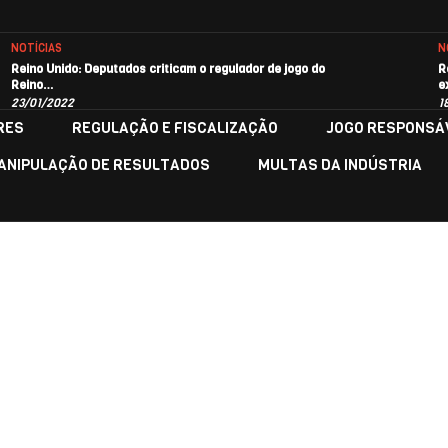
NOTÍCIAS
N
Reino Unido: Deputados criticam o regulador de jogo do
R
Reino…
e
23/01/2022
1
RES
REGULAÇÃO E FISCALIZAÇÃO
JOGO RESPONSÁ
ANIPULAÇÃO DE RESULTADOS
MULTAS DA INDÚSTRIA