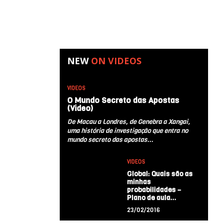
NEW
ON
VIDEOS
VIDEOS
O Mundo Secreto das Apostas
(Video)
De Macau a Londres, de Genebra a Xangai,
uma história de investigação que entra no
mundo secreto das apostas...
VIDEOS
Global: Quais são as
minhas
probabilidades –
Plano de aula…
23/02/2016