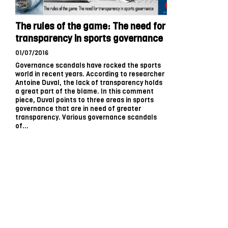
The rules of the game: The need for
transparency in sports governance
01/07/2016
Governance scandals have rocked the sports
world in recent years. According to researcher
Antoine Duval, the lack of transparency holds
a great part of the blame. In this comment
piece, Duval points to three areas in sports
governance that are in need of greater
transparency. Various governance scandals
of...