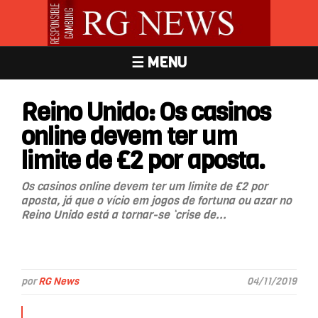
☰ MENU
Reino Unido: Os casinos
online devem ter um
limite de £2 por aposta.
Os casinos online devem ter um limite de £2 por
aposta, já que o vício em jogos de fortuna ou azar no
Reino Unido está a tornar-se ‘crise de...
por
RG News
04/11/2019