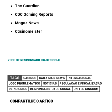
The Guardian
CDC Gaming Reports
Mogaz News
Casinomeister
REDE DE RESPONSABILIDADE SOCIAL
TAGS
CASINOS
DAILY MAIL NEWS
INTERNACIONAL
JOGO PROBLEMÁTICO
NOTÍCIAS
REGULAÇÃO E FISCALIZAÇÃO
REINO UNIDO
RESPONSABILIDADE SOCIAL
UNITED KINGDOM
COMPARTILHE O ARTIGO