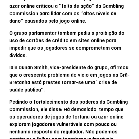
azar online criticou a “falta de ação” da Gambling
Commission para lidar com os “altos níveis de
dano” causados pelo jogo online.
O grupo parlamentar também pediu a proibição do
uso de cartões de crédito em sites online para
impedir que os jogadores se comprometam com
dívidas.
Iain Dunan Smith, vice-presidente do grupo, afirmou
que o crescente problema do vício em jogos na Grã-
Bretanha está prestes tornar-se uma “crise de
saúde pública”.
Pedindo o fortalecimento dos poderes da Gambling
Commission, ele disse: Há demasiado tempo que
os operadores de jogos de fortuna ou azar online
exploram jogadores vulneráveis com pouca ou
nenhuma resposta do regulador. Não podemos