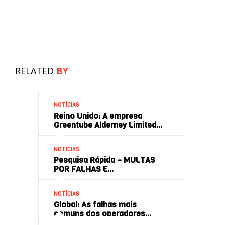
RELATED
BY
NOTÍCIAS
Reino Unido: A empresa
Greentube Alderney Limited…
NOTÍCIAS
Pesquisa Rápida – MULTAS
POR FALHAS E…
NOTÍCIAS
Global: As falhas mais
comuns dos operadores…