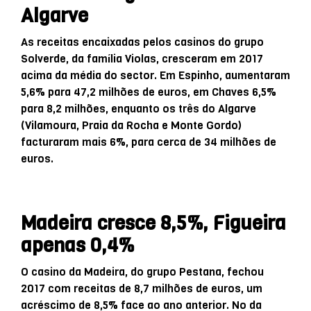
Algarve
As receitas encaixadas pelos casinos do grupo
Solverde, da família Violas, cresceram em 2017
acima da média do sector. Em Espinho, aumentaram
5,6% para 47,2 milhões de euros, em Chaves 6,5%
para 8,2 milhões, enquanto os três do Algarve
(Vilamoura, Praia da Rocha e Monte Gordo)
facturaram mais 6%, para cerca de 34 milhões de
euros.
Madeira cresce 8,5%, Figueira
apenas 0,4%
O casino da Madeira, do grupo Pestana, fechou
2017 com receitas de 8,7 milhões de euros, um
acréscimo de 8,5% face ao ano anterior. No da