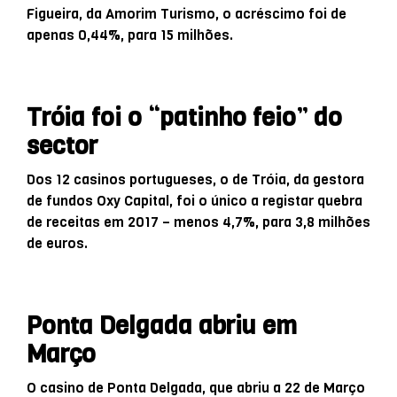
Figueira, da Amorim Turismo, o acréscimo foi de
apenas 0,44%, para 15 milhões.
Tróia foi o “patinho feio” do
sector
Dos 12 casinos portugueses, o de Tróia, da gestora
de fundos Oxy Capital, foi o único a registar quebra
de receitas em 2017 – menos 4,7%, para 3,8 milhões
de euros.
Ponta Delgada abriu em
Março
O casino de Ponta Delgada, que abriu a 22 de Março