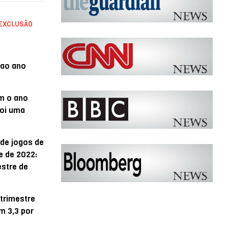
OEXCLUSÃO
 ao ano
om o ano
foi uma
 de jogos de
e de 2022:
estre de
 trimestre
m 3,3 por