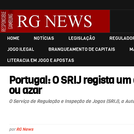
HOME
NOTÍCIAS
LEGISLAÇÃO
REGULADO
JOGO ILEGAL
BRANQUEAMENTO DE CAPITAIS
M
LITERACIA EM JOGO E APOSTAS
Portugal: O SRIJ regista u
ou azar
O Serviço de Regulação e Inspeção de Jogos (SRIJ), a Aut
por
RG News