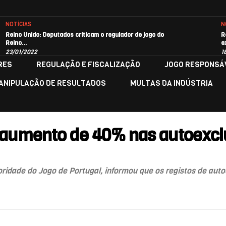
NOTÍCIAS
N
Reino Unido: Deputados criticam o regulador de jogo do
R
Reino…
e
23/01/2022
1
RES
REGULAÇÃO E FISCALIZAÇÃO
JOGO RESPONSÁ
ANIPULAÇÃO DE RESULTADOS
MULTAS DA INDÚSTRIA
m aumento de 40% nas autoexcl
oridade do Jogo de Portugal, informou que os registos de auto