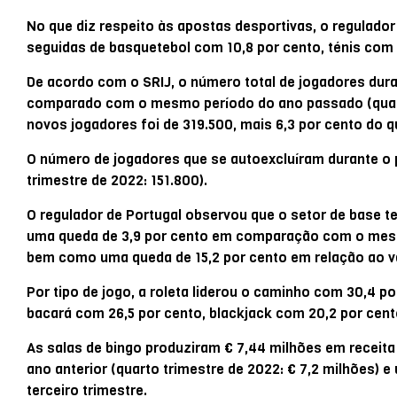
No que diz respeito às apostas desportivas, o regulado
seguidas de basquetebol com 10,8 por cento, ténis com 
De acordo com o SRIJ, o número total de jogadores duran
comparado com o mesmo período do ano passado (quarto
novos jogadores foi de 319.500, mais 6,3 por cento do 
O número de jogadores que se autoexcluíram durante o p
trimestre de 2022: 151.800).
O regulador de Portugal observou que o setor de base ter
uma queda de 3,9 por cento em comparação com o mesmo 
bem como uma queda de 15,2 por cento em relação ao val
Por tipo de jogo, a roleta liderou o caminho com 30,4 por
bacará com 26,5 por cento, blackjack com 20,2 por cent
As salas de bingo produziram € 7,44 milhões em receita
ano anterior (quarto trimestre de 2022: € 7,2 milhões
terceiro trimestre.