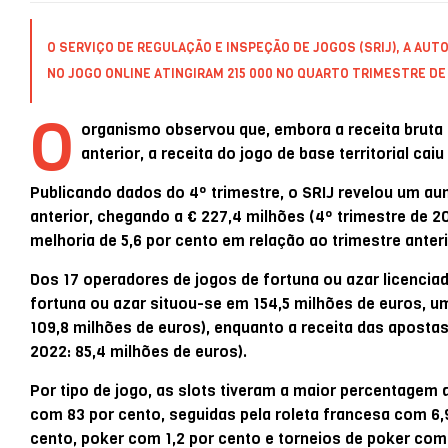
O SERVIÇO DE REGULAÇÃO E INSPEÇÃO DE JOGOS (SRIJ), A A
NO JOGO ONLINE ATINGIRAM 215 000 NO QUARTO TRIMESTRE DE 
O
organismo observou que, embora a receita bruta
anterior, a receita do jogo de base territorial cai
Publicando dados do 4º trimestre, o SRIJ revelou um a
anterior, chegando a € 227,4 milhões (4º trimestre de 2
melhoria de 5,6 por cento em relação ao trimestre anteri
Dos 17 operadores de jogos de fortuna ou azar licenciad
fortuna ou azar situou-se em 154,5 milhões de euros, u
109,8 milhões de euros), enquanto a receita das apostas
2022: 85,4 milhões de euros).
Por tipo de jogo, as slots tiveram a maior percentagem
com 83 por cento, seguidas pela roleta francesa com 6,
cento, poker com 1,2 por cento e torneios de poker com 