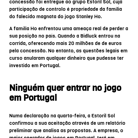
concessão foi entregue ao grupo Estoril Sol, cuja
participação de controlo é propriedade da família
do falecido magnata do jogo Stanley Ho.
A família Ho enfrentou uma ameaça real de perder a
sua posição no país. Quando a Bidluck entrou na
corrida, oferecendo mais 20 milhões de de euros
pela concessão. No entanto, as questões legais em
curso anularam qualquer dinheiro que pudesse ter
investido em Portugal.
Ninguém quer entrar no jogo
em Portugal
Numa declaração na quarta-feira, a Estoril Sol
confirmou a sua aceitação através de um relatório
preliminar que analisa as propostas. A empresa, o
maior operador de jogos em Portugal, terá em