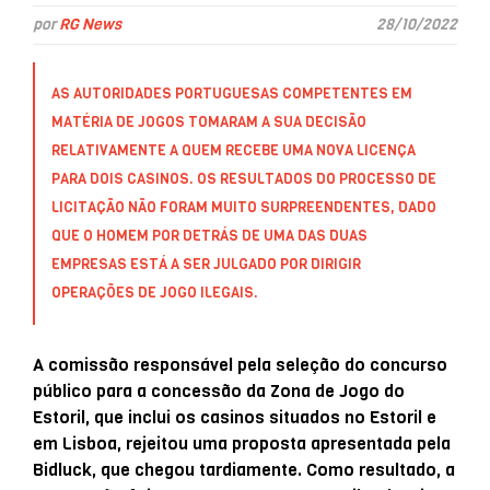
por
RG News
28/10/2022
AS AUTORIDADES PORTUGUESAS COMPETENTES EM
MATÉRIA DE JOGOS TOMARAM A SUA DECISÃO
RELATIVAMENTE A QUEM RECEBE UMA NOVA LICENÇA
PARA DOIS CASINOS. OS RESULTADOS DO PROCESSO DE
LICITAÇÃO NÃO FORAM MUITO SURPREENDENTES, DADO
QUE O HOMEM POR DETRÁS DE UMA DAS DUAS
EMPRESAS ESTÁ A SER JULGADO POR DIRIGIR
OPERAÇÕES DE JOGO ILEGAIS.
A comissão responsável pela seleção do concurso
público para a concessão da Zona de Jogo do
Estoril, que inclui os casinos situados no Estoril e
em Lisboa, rejeitou uma proposta apresentada pela
Bidluck, que chegou tardiamente. Como resultado, a