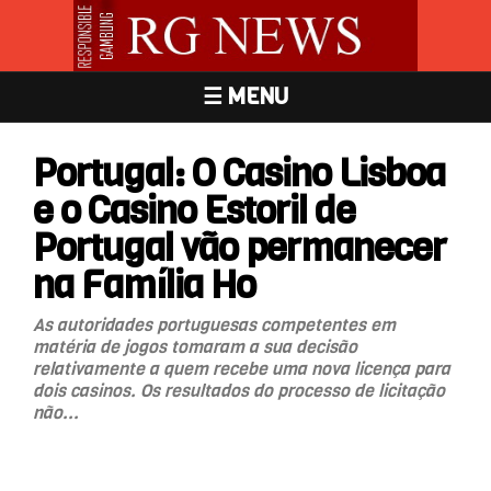
☰ MENU
Portugal: O Casino Lisboa
e o Casino Estoril de
Portugal vão permanecer
na Família Ho
As autoridades portuguesas competentes em
matéria de jogos tomaram a sua decisão
relativamente a quem recebe uma nova licença para
dois casinos. Os resultados do processo de licitação
não...