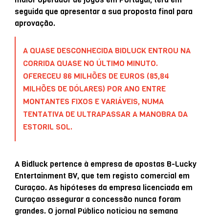
seguida que apresentar a sua proposta final para
aprovação.
A QUASE DESCONHECIDA BIDLUCK ENTROU NA
CORRIDA QUASE NO ÚLTIMO MINUTO.
OFERECEU 86 MILHÕES DE EUROS (85,84
MILHÕES DE DÓLARES) POR ANO ENTRE
MONTANTES FIXOS E VARIÁVEIS, NUMA
TENTATIVA DE ULTRAPASSAR A MANOBRA DA
ESTORIL SOL.
A Bidluck pertence à empresa de apostas B-Lucky
Entertainment BV, que tem registo comercial em
Curaçao. As hipóteses da empresa licenciada em
Curaçao assegurar a concessão nunca foram
grandes. O jornal Público noticiou na semana