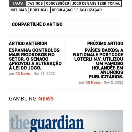
TAGS
CASINOS
CONCESSÕES
JOGO DE BASE TERRITORIAL
NOTÍCIAS
PORTUGAL
REGULAÇÃO E FISCALIZAÇÃO
COMPARTILHE O ARTIGO
ARTIGO ANTERIOR
PRÓXIMO ARTIGO
ESPANHA: CONTROLOS
PAÍSES BAIXOS: A
MAIS RIGOROSOS NO
NATIONALE POSTCODE
SETOR. O SENADO
LOTERIJ N.V. UTILIZOU
APROVOU A ALTERAÇÃO
UM FAMOSO
À LEI DO JOGO.
HOLANDÊS EM
ANÚNCIOS
por
RG News
-
Oct 26, 2022
PUBLICITÁRIOS.
por
RG News
-
Nov 2, 2022
GAMBLING
NEWS