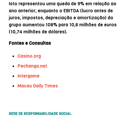
Isto representou uma queda de 9% em relação ao
ano anterior, enquanto o EBITDA (lucro antes de
juros, impostos, depreciação e amortização) do
grupo aumentou 108% para 10,6 milhões de euros
(10,74 milhões de dólares).
Fontes e Consultas
Casino.org
Pechanga.net
Intergame
Macau Daily Times
REDE DE RESPONSABILIDADE SOCIAL