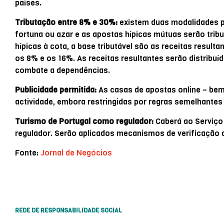
países.
Tributação entre 8% e 30%:
existem duas modalidades pa
fortuna ou azar e as apostas hípicas mútuas serão trib
hípicas à cota, a base tributável são as receitas resul
os 8% e os 16%. As receitas resultantes serão distribuída
combate a dependências.
Publicidade permitida:
As casas de apostas online – bem 
actividade, embora restringidas por regras semelhantes 
Turismo de Portugal como regulador:
Caberá ao Serviço 
regulador. Serão aplicados mecanismos de verificação d
Fonte:
Jornal de Negócios
REDE DE RESPONSABILIDADE SOCIAL