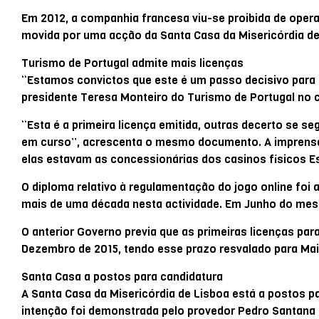
Em 2012, a companhia francesa viu-se proibida de operar 
movida por uma acção da Santa Casa da Misericórdia de
Turismo de Portugal admite mais licenças
“Estamos convictos que este é um passo decisivo para 
presidente Teresa Monteiro do Turismo de Portugal no 
“Esta é a primeira licença emitida, outras decerto se 
em curso”, acrescenta o mesmo documento. A imprensa 
elas estavam as concessionárias dos casinos físicos Es
O diploma relativo à regulamentação do jogo online foi
mais de uma década nesta actividade. Em Junho do mes
O anterior Governo previa que as primeiras licenças pa
Dezembro de 2015, tendo esse prazo resvalado para Mai
Santa Casa a postos para candidatura
A Santa Casa da Misericórdia de Lisboa está a postos pa
intenção foi demonstrada pelo provedor Pedro Santana