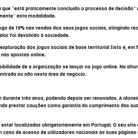
a que “está praticamente concluído o processo de decisão” 
amente” esta modalidade.
go de 19% nas vendas dos seus jogos sociais, atingindo rec
alor foi devolvido à sociedade.
exploração dos jogos sociais de base territorial (isto é, em
 nas apostas online.
ibilidade de a organização se lançar no jogo online. Na altur
entrada ou não nesta área de negócio.
am durante três anos, podendo depois ser renovadas. A idone
inda prestar cauções como garantia do cumprimento das su
estar localizadas obrigatoriamente em Portugal. O seu site 
em caso de acesso de utilizadores nacionais às suas páginas