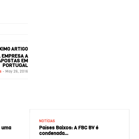
XIMO ARTIGO
A EMPRESA A
APOSTAS EM
PORTUGAL
s
-
May 26, 2016
NOTÍCIAS
u uma
Países Baixos: A FBC BV é
condenada…