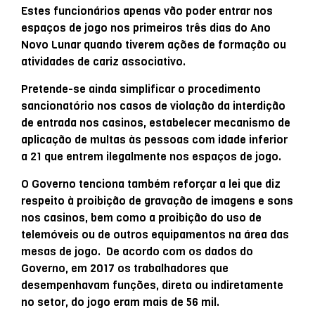
Estes funcionários apenas vão poder entrar nos
espaços de jogo nos primeiros três dias do Ano
Novo Lunar quando tiverem ações de formação ou
atividades de cariz associativo.
Pretende-se ainda simplificar o procedimento
sancionatório nos casos de violação da interdição
de entrada nos casinos, estabelecer mecanismo de
aplicação de multas às pessoas com idade inferior
a 21 que entrem ilegalmente nos espaços de jogo.
O Governo tenciona também reforçar a lei que diz
respeito à proibição de gravação de imagens e sons
nos casinos, bem como a proibição do uso de
telemóveis ou de outros equipamentos na área das
mesas de jogo. De acordo com os dados do
Governo, em 2017 os trabalhadores que
desempenhavam funções, direta ou indiretamente
no setor, do jogo eram mais de 56 mil.