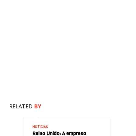
RELATED
BY
NOTÍCIAS
Reino Unido: A empresa