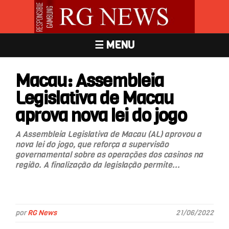
☰ MENU
Macau: Assembleia
Legislativa de Macau
aprova nova lei do jogo
A Assembleia Legislativa de Macau (AL) aprovou a
nova lei do jogo, que reforça a supervisão
governamental sobre as operações dos casinos na
região. A finalização da legislação permite...
por
RG News
21/06/2022