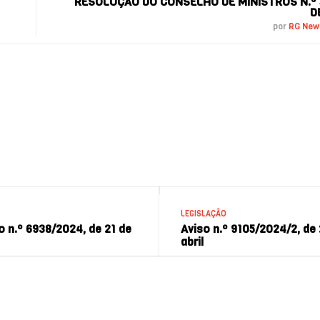
RESOLUÇÃO DO CONSELHO DE MINISTROS N.º 5
D
por
RG Ne
LEGISLAÇÃO
 n.º 6938/2024, de 21 de
Aviso n.º 9105/2024/2, de
abril
2024 | Responsible gambling.eu - RG News