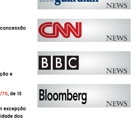
a concessão
ação e
1/79
, de 15
om excepção
cidade dos