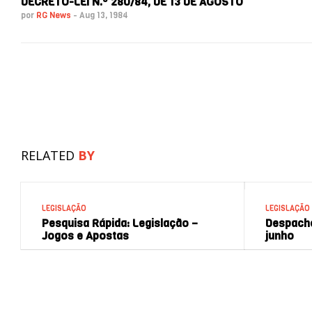
DECRETO-LEI N.º 280/84, DE 13 DE AGOSTO
por
RG News
-
Aug 13, 1984
RELATED
BY
LEGISLAÇÃO
LEGISLAÇÃO
Pesquisa Rápida: Legislação –
Despacho
Jogos e Apostas
junho