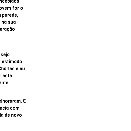
oncebidos
jovem for o
 parede,
 na sua
peração
 seja
m estimado
Charles e eu
r este
ente
elhoraram. E
ência com
da de novo