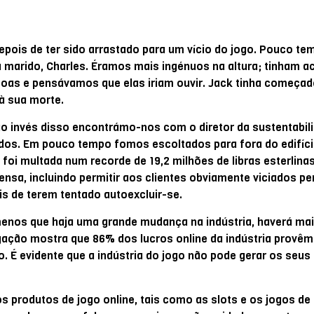
epois de ter sido arrastado para um vício do jogo. Pouco te
eu marido, Charles. Éramos mais ingénuos na altura; tinham 
soas e pensávamos que elas iriam ouvir. Jack tinha começad
 à sua morte.
ao invés disso encontrámo-nos com o diretor da sustentabil
dos. Em pouco tempo fomos escoltados para fora do edifício
oi multada num recorde de 19,2 milhões de libras esterlinas
ensa, incluindo permitir aos clientes obviamente viciados pe
s de terem tentado autoexcluir-se.
a menos que haja uma grande mudança na indústria, haverá mai
igação mostra que 86% dos lucros online da indústria provê
o. É evidente que a indústria do jogo não pode gerar os seu
s produtos de jogo online, tais como as slots e os jogos de