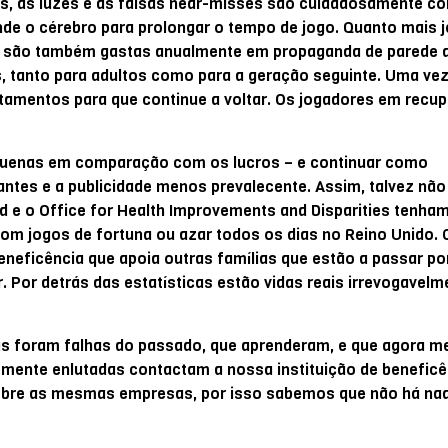
s, as luzes e as falsas near-misses são cuidadosamente c
nde o cérebro para prolongar o tempo de jogo. Quanto mais 
ras são também gastas anualmente em propaganda de parede a
, tanto para adultos como para a geração seguinte. Uma vez
itamentos para que continue a voltar. Os jogadores em recu
equenas em comparação com os lucros – e continuar como
ntes e a publicidade menos prevalecente. Assim, talvez não
nd e o Office for Health Improvements and Disparities tenha
om jogos de fortuna ou azar todos os dias no Reino Unido. 
eneficência que apoia outras famílias que estão a passar po
 Por detrás das estatísticas estão vidas reais irrevogavelm
s foram falhas do passado, que aprenderam, e que agora m
temente enlutadas contactam a nossa instituição de benefic
obre as mesmas empresas, por isso sabemos que não há na