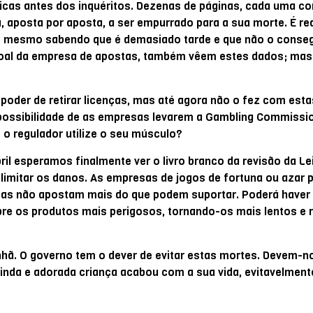
dicas antes dos inquéritos. Dezenas de páginas, cada uma c
a, aposta por aposta, a ser empurrado para a sua morte. É r
re” – mesmo sabendo que é demasiado tarde e que não o conse
oal da empresa de apostas, também vêem estes dados; mas 
 poder de retirar licenças, mas até agora não o fez com es
possibilidade de as empresas levarem a Gambling Commissi
 o regulador utilize o seu músculo?
ril esperamos finalmente ver o livro branco da revisão da Le
limitar os danos. As empresas de jogos de fortuna ou azar 
soas não apostam mais do que podem suportar. Poderá haver 
bre os produtos mais perigosos, tornando-os mais lentos e 
ã. O governo tem o dever de evitar estas mortes. Devem-n
inda e adorada criança acabou com a sua vida, evitavelment