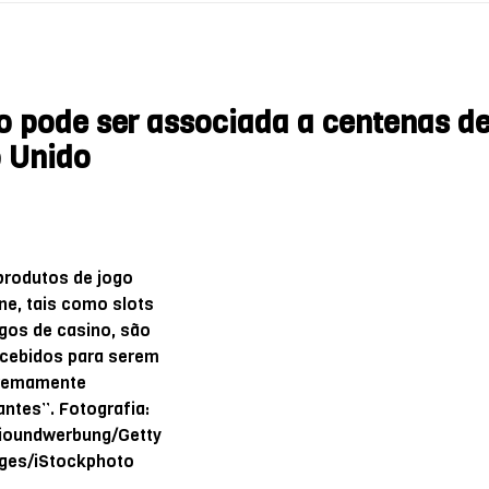
o pode ser associada a centenas d
o Unido
produtos de jogo
ine, tais como slots
ogos de casino, são
cebidos para serem
remamente
iantes”. Fotografia:
ioundwerbung/Getty
ges/iStockphoto