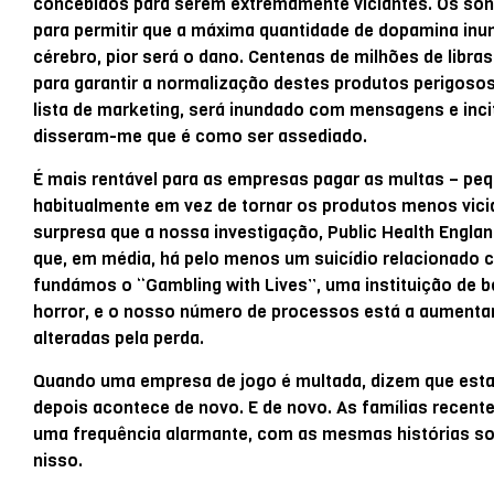
concebidos para serem extremamente viciantes. Os son
para permitir que a máxima quantidade de dopamina inu
cérebro, pior será o dano. Centenas de milhões de lib
para garantir a normalização destes produtos perigosos
lista de marketing, será inundado com mensagens e inc
disseram-me que é como ser assediado.
É mais rentável para as empresas pagar as multas – p
habitualmente em vez de tornar os produtos menos vicia
surpresa que a nossa investigação, Public Health Engla
que, em média, há pelo menos um suicídio relacionado c
fundámos o “Gambling with Lives”, uma instituição de b
horror, e o nosso número de processos está a aumentar.
alteradas pela perda.
Quando uma empresa de jogo é multada, dizem que esta
depois acontece de novo. E de novo. As famílias recen
uma frequência alarmante, com as mesmas histórias s
nisso.