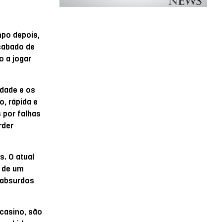
mpo depois,
acabado de
o a jogar
idade e os
, rápida e
 por falhas
rder
s. O atual
m de um
s absurdos
 casino, são