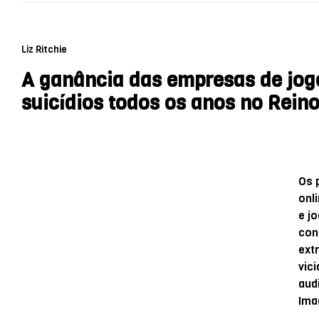
Liz Ritchie
A ganância das empresas de jog
suicídios todos os anos no Rein
Os 
onl
e j
con
ext
vic
aud
Ima