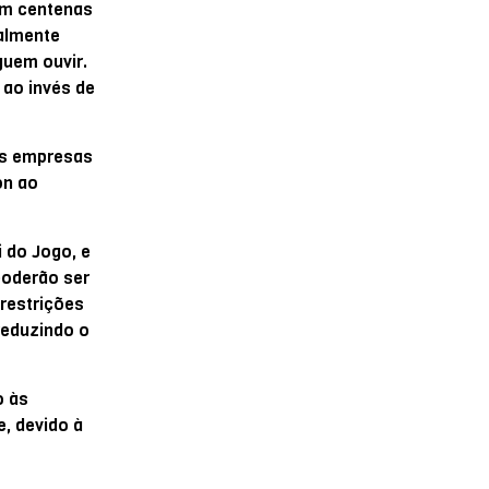
om centenas
ealmente
guem ouvir.
ao invés de
tas empresas
on ao
i do Jogo, e
poderão ser
restrições
reduzindo o
o às
e, devido à